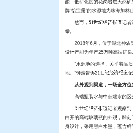
酸、低矿化度的花岗岩层天然矿
牌“怡宝露”的水源地为珠海加林
然而，
记者
举。
2018年6月，位于湖北神农架
设计产能为年产25万吨高端矿泉
“水源地的选择，关乎着品质，
地。”钟浩告诉
记
从外观到渠道，一场全方位
高端瓶装水与中低端水的区分
记者观察到
白开的高端玻璃瓶的外观，雕刻
身设计，采用黑白水墨，蕴含鲜